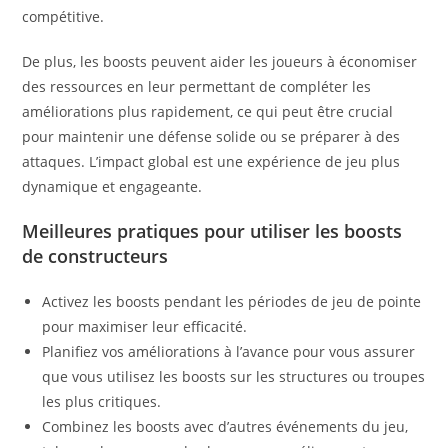
compétitive.
De plus, les boosts peuvent aider les joueurs à économiser
des ressources en leur permettant de compléter les
améliorations plus rapidement, ce qui peut être crucial
pour maintenir une défense solide ou se préparer à des
attaques. L’impact global est une expérience de jeu plus
dynamique et engageante.
Meilleures pratiques pour utiliser les boosts
de constructeurs
Activez les boosts pendant les périodes de jeu de pointe
pour maximiser leur efficacité.
Planifiez vos améliorations à l’avance pour vous assurer
que vous utilisez les boosts sur les structures ou troupes
les plus critiques.
Combinez les boosts avec d’autres événements du jeu,