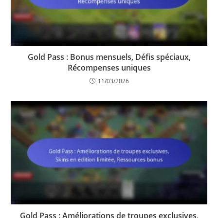
Gold Pass : Bonus mensuels, Défis spéciaux,
Récompenses uniques
11/03/2026
Gold Pass : Améliorations de troupes exclusives,