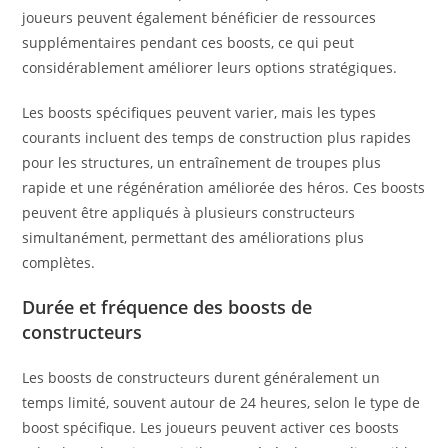
joueurs peuvent également bénéficier de ressources
supplémentaires pendant ces boosts, ce qui peut
considérablement améliorer leurs options stratégiques.
Les boosts spécifiques peuvent varier, mais les types
courants incluent des temps de construction plus rapides
pour les structures, un entraînement de troupes plus
rapide et une régénération améliorée des héros. Ces boosts
peuvent être appliqués à plusieurs constructeurs
simultanément, permettant des améliorations plus
complètes.
Durée et fréquence des boosts de
constructeurs
Les boosts de constructeurs durent généralement un
temps limité, souvent autour de 24 heures, selon le type de
boost spécifique. Les joueurs peuvent activer ces boosts