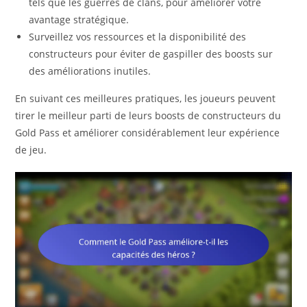
tels que les guerres de clans, pour améliorer votre
avantage stratégique.
Surveillez vos ressources et la disponibilité des
constructeurs pour éviter de gaspiller des boosts sur
des améliorations inutiles.
En suivant ces meilleures pratiques, les joueurs peuvent
tirer le meilleur parti de leurs boosts de constructeurs du
Gold Pass et améliorer considérablement leur expérience
de jeu.