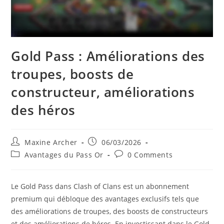
Gold Pass : Améliorations des
troupes, boosts de
constructeur, améliorations
des héros
Post
Post
Maxine Archer
06/03/2026
author:
published:
Post
Post
Avantages du Pass Or
0 Comments
category:
comments:
Le Gold Pass dans Clash of Clans est un abonnement
premium qui débloque des avantages exclusifs tels que
des améliorations de troupes, des boosts de constructeurs
et des améliorations de héros. En investissant dans le Gold