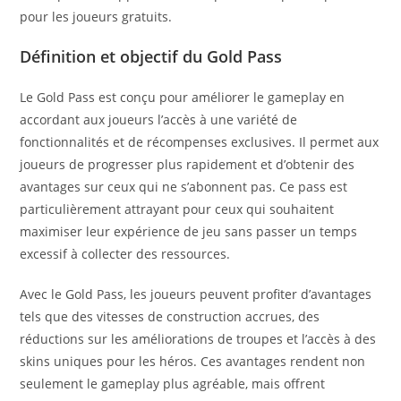
pour les joueurs gratuits.
Définition et objectif du Gold Pass
Le Gold Pass est conçu pour améliorer le gameplay en
accordant aux joueurs l’accès à une variété de
fonctionnalités et de récompenses exclusives. Il permet aux
joueurs de progresser plus rapidement et d’obtenir des
avantages sur ceux qui ne s’abonnent pas. Ce pass est
particulièrement attrayant pour ceux qui souhaitent
maximiser leur expérience de jeu sans passer un temps
excessif à collecter des ressources.
Avec le Gold Pass, les joueurs peuvent profiter d’avantages
tels que des vitesses de construction accrues, des
réductions sur les améliorations de troupes et l’accès à des
skins uniques pour les héros. Ces avantages rendent non
seulement le gameplay plus agréable, mais offrent