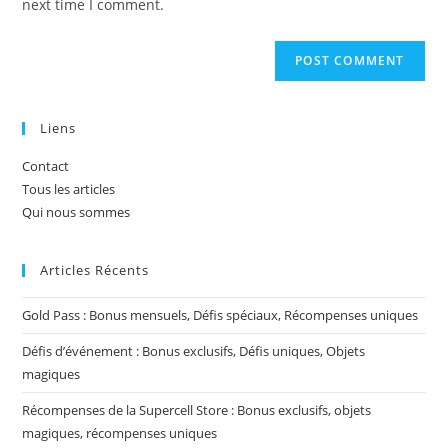
next time I comment.
Liens
Contact
Tous les articles
Qui nous sommes
Articles Récents
Gold Pass : Bonus mensuels, Défis spéciaux, Récompenses uniques
Défis d’événement : Bonus exclusifs, Défis uniques, Objets
magiques
Récompenses de la Supercell Store : Bonus exclusifs, objets
magiques, récompenses uniques