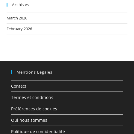
Archives
March 2026
February 2026
Mentions Légales
Contact
Termes et conditions
Préférences de cookies
Qui nous sommes
Politique de confidentialité