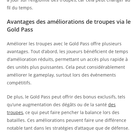
fil du temps.
Avantages des améliorations de troupes via le
Gold Pass
Améliorer les troupes avec le Gold Pass offre plusieurs
avantages. Tout d’abord, les joueurs bénéficient de temps
d’amélioration réduits, permettant un accès plus rapide à
des unités plus puissantes. Cela peut considérablement
améliorer le gameplay, surtout lors des événements
compétitifs.
De plus, le Gold Pass peut offrir des bonus exclusifs, tels
qu’une augmentation des dégâts ou de la santé
des
troupes
, ce qui peut faire pencher la balance lors des
batailles. Ces améliorations peuvent faire une différence
notable tant dans les stratégies d’attaque que de défense.