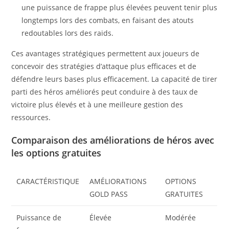
une puissance de frappe plus élevées peuvent tenir plus
longtemps lors des combats, en faisant des atouts
redoutables lors des raids.
Ces avantages stratégiques permettent aux joueurs de
concevoir des stratégies d’attaque plus efficaces et de
défendre leurs bases plus efficacement. La capacité de tirer
parti des héros améliorés peut conduire à des taux de
victoire plus élevés et à une meilleure gestion des
ressources.
Comparaison des améliorations de héros avec
les options gratuites
CARACTÉRISTIQUE
AMÉLIORATIONS
OPTIONS
GOLD PASS
GRATUITES
Puissance de
Élevée
Modérée