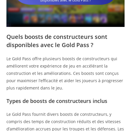
Quels boosts de constructeurs sont
disponibles avec le Gold Pass ?
Le Gold Pass offre plusieurs boosts de constructeurs qui
améliorent votre expérience de jeu en accélérant la
construction et les améliorations. Ces boosts sont conçus
pour maximiser l’efficacité et aider les joueurs à progresser
plus rapidement dans le jeu.
Types de boosts de constructeurs inclus
Le Gold Pass fournit divers boosts de constructeurs, y
compris des temps de construction réduits et des vitesses
d’amélioration accrues pour les troupes et les défenses. Les