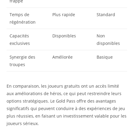
frappe
Temps de
Plus rapide
Standard
régénération
Capacités
Disponibles
Non
exclusives
disponibles
Synergie des
Améliorée
Basique
troupes
En comparaison, les joueurs gratuits ont un accès limité
aux améliorations de héros, ce qui peut restreindre leurs
options stratégiques. Le Gold Pass offre des avantages
significatifs qui peuvent conduire à des expériences de jeu
plus réussies, en faisant un investissement valable pour les
joueurs sérieux.